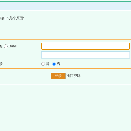
有如下几个原因:
户名
Email
录
是
否
找回密码