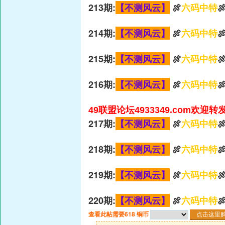
213期:
【不测风云】
🍖
六码中特

214期:
【不测风云】
🍖
六码中特

215期:
【不测风云】
🍖
六码中特

216期:
【不测风云】
🍖
六码中特

49联盟论坛4933349.com欢迎转
217期:
【不测风云】
🍖
六码中特

218期:
【不测风云】
🍖
六码中特

219期:
【不测风云】
🍖
六码中特

220期:
【不测风云】
🍖
六码中特

查看此帖需要618 铜币