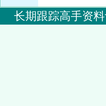
长期跟踪高手资料记住