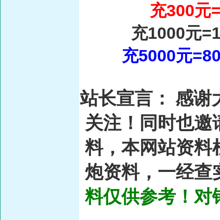
充300元
充1000元=
充5000元=8
站长宣言：
感谢
关注！同时也邀
料，本网站资料
炮资料，一经查
料仅供参考！对