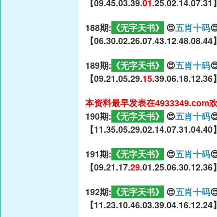
【09.45.03.39.
01
.25.02.14.07.3
188期:
《无字天书》
😍
五肖十码
【06.30.02.26.07.43.12.48.08.44
189期:
《无字天书》
😍
五肖十码
【09.21.05.29.
15
.39.06.18.12.3
本资料最早发表在4933349.co
190期:
《无字天书》
😍
五肖十码
【11.35.05.29.02.14.07.31.04.40
191期:
《无字天书》
😍
五肖十码

【09.21.17.
29
.01.25.06.30.12.3
192期:
《无字天书》
😍
五肖十码
【11.23.10.46.03.39.04.16.12.24