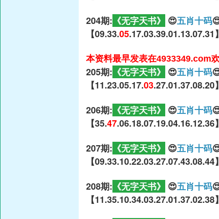
204期:
《无字天书》
😍
五肖十码

【09.33.
05
.17.03.39.01.13.07.3
本资料最早发表在4933349.co
205期:
《无字天书》
😍
五肖十码
【11.23.05.17.
03
.27.01.37.08.2
206期:
《无字天书》
😍
五肖十码

【35.
47
.06.18.07.19.04.16.12.3
207期:
《无字天书》
😍
五肖十码
【09.33.10.22.03.27.07.43.08.44
208期:
《无字天书》
😍
五肖十码
【11.35.10.34.03.27.01.37.02.38