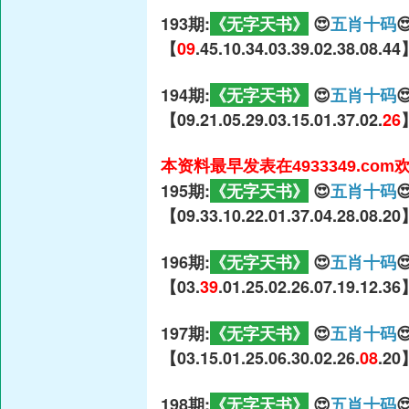
193期:
《无字天书》
😍
五肖十码

【
09
.45.10.34.03.39.02.38.08.4
194期:
《无字天书》
😍
五肖十码
【09.21.05.29.03.15.01.37.02.
26
本资料最早发表在4933349.co
195期:
《无字天书》
😍
五肖十码
【09.33.10.22.01.37.04.28.08.20
196期:
《无字天书》
😍
五肖十码

【03.
39
.01.25.02.26.07.19.12.3
197期:
《无字天书》
😍
五肖十码
【03.15.01.25.06.30.02.26.
08
.20
198期:
《无字天书》
😍
五肖十码