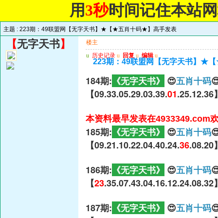
用
3秒
时间记住本站
主题 :
223期：49联盟网【无字天书】★【★五肖十码★】高手发表
【
无字天书
】
楼主
u
历史记录
u
回复
u
编辑
u
223期：49联盟网【无字天书】★
184期:
《无字天书》
😍
五肖十码
【09.33.05.29.03.39.
01
.25.12.36
本资料最早发表在4933349.co
185期:
《无字天书》
😍
五肖十码
【09.21.10.22.04.40.24.
36
.08.20
186期:
《无字天书》
😍
五肖十码

【
23
.35.07.43.04.16.12.24.08.3
187期:
《无字天书》
😍
五肖十码