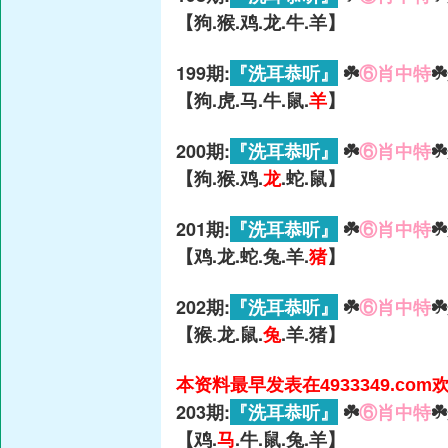
【狗.猴.鸡.龙.牛.羊】
199期:
『洗耳恭听』
☘️
⑥肖中特
☘
【狗.虎.马.牛.鼠.
羊
】
200期:
『洗耳恭听』
☘️
⑥肖中特
☘
【狗.猴.鸡.
龙
.蛇.鼠】
201期:
『洗耳恭听』
☘️
⑥肖中特
☘
【鸡.龙.蛇.兔.羊.
猪
】
202期:
『洗耳恭听』
☘️
⑥肖中特
☘
【猴.龙.鼠.
兔
.羊.猪】
本资料最早发表在4933349.co
203期:
『洗耳恭听』
☘️
⑥肖中特
☘
【鸡.
马
.牛.鼠.兔.羊】