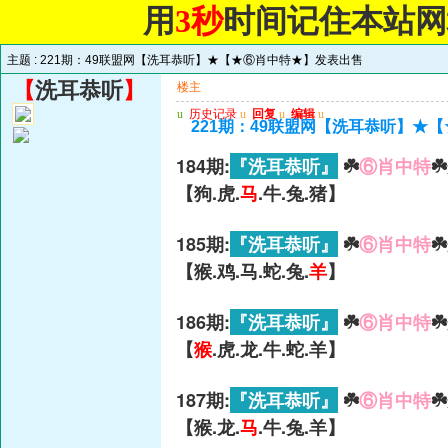
用
3秒
时间记住本站
主题 :
221期：49联盟网【洗耳恭听】★【★⑥肖中特★】发表出售
【
洗耳恭听
】
楼主
u
历史记录
u
回复
u
编辑
u
221期：49联盟网【洗耳恭听】★
184期:
『洗耳恭听』
☘️
⑥肖中特
☘
【狗.虎.
马
.牛.兔.猪】
185期:
『洗耳恭听』
☘️
⑥肖中特
☘
【猴.鸡.马.蛇.兔.
羊
】
186期:
『洗耳恭听』
☘️
⑥肖中特
☘
【
猴
.虎.龙.牛.蛇.羊】
187期:
『洗耳恭听』
☘️
⑥肖中特
☘
【猴.龙.
马
.牛.兔.羊】