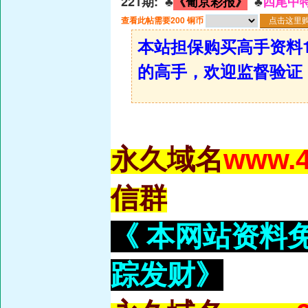
221期: ♣️
《葡京彩报》
♣️
四尾中
查看此帖需要200 铜币
本站担保购买高手资料1
的高手，欢迎监督验证
永久域名
www.4
信群
《 本网站资料
踪发财》