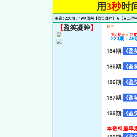
用
3秒
时
主题 :
220期：49联盟网【盈笑凝眸】★【★二码
【
盈笑凝眸
】
楼主
u
历史记录
u
回复
220期：
184期:
《盈
185期:
《盈
186期:
《盈
187期:
《盈
188期:
《盈
本资料最早发