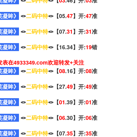
笑凝眸》
🪢
二码中特
🪢【
03
.46】开:
03
准
笑凝眸》
🪢
二码中特
🪢【05.
47
】开:
47
准
笑凝眸》
🪢
二码中特
🪢【07.
31
】开:
31
准
笑凝眸》
🪢
二码中特
🪢【16.34】开:
19
错
表在4933349.com欢迎转发+关注
笑凝眸》
🪢
二码中特
🪢【
08
.16】开:
08
准
笑凝眸》
🪢
二码中特
🪢【27.
49
】开:
49
准
笑凝眸》
🪢
二码中特
🪢【
01
.39】开:
01
准
笑凝眸》
🪢
二码中特
🪢【
06
.30】开:
06
准
笑凝眸》
🪢
二码中特
🪢【07.
35
】开:
35
准