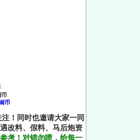
币
铜币
0铜币
关注！同时也邀请大家一同
遇改料、假料、马后炮资
参考！对错勿喷，给每一