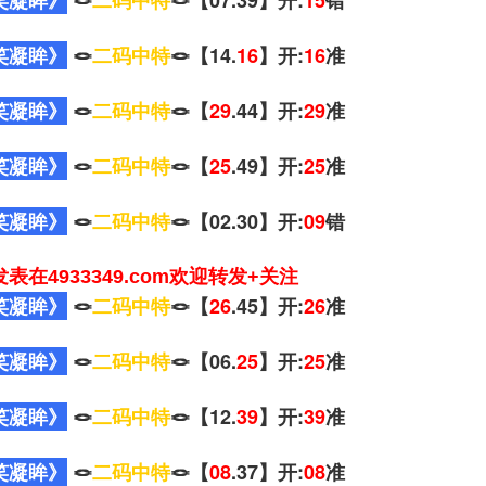
笑凝眸》
🪢
二码中特
🪢【07.39】开:
15
错
笑凝眸》
🪢
二码中特
🪢【14.
16
】开:
16
准
笑凝眸》
🪢
二码中特
🪢【
29
.44】开:
29
准
笑凝眸》
🪢
二码中特
🪢【
25
.49】开:
25
准
笑凝眸》
🪢
二码中特
🪢【02.30】开:
09
错
表在4933349.com欢迎转发+关注
笑凝眸》
🪢
二码中特
🪢【
26
.45】开:
26
准
笑凝眸》
🪢
二码中特
🪢【06.
25
】开:
25
准
笑凝眸》
🪢
二码中特
🪢【12.
39
】开:
39
准
笑凝眸》
🪢
二码中特
🪢【
08
.37】开:
08
准