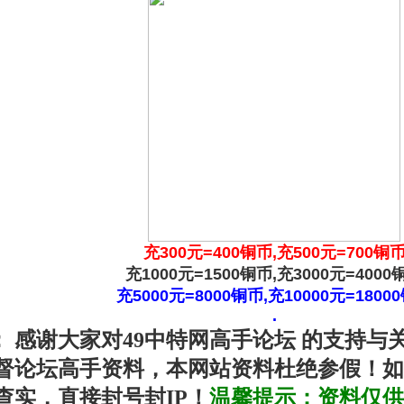
充300元=400铜币,充500元=700铜
充1000元=1500铜币,充3000元=4000
充5000元=8000铜币,充10000元=1800
.
：
感谢大家对49中特网高手论坛 的支持与
督论坛高手资料，本网站资料杜绝参假！如
查实，直接封号封IP！
温馨提示：资料仅供