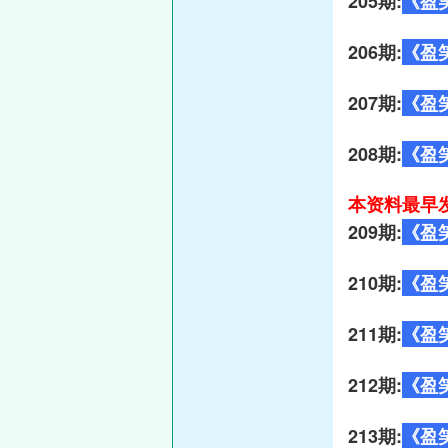
205期:
《盈
206期:
《盈
207期:
《盈
208期:
《盈
本资料最早发
209期:
《盈
210期:
《盈
211期:
《盈
212期:
《盈
213期:
《盈