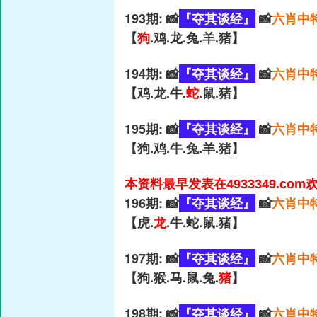
193期: 📸
『夺其谈经』
📸
六肖中
【
狗
.鸡.龙.兔.羊.猪】
194期: 📸
『夺其谈经』
📸
六肖中
【鸡.龙.牛.
蛇
.鼠.猪】
195期: 📸
『夺其谈经』
📸
六肖中
【狗.鸡.牛.兔.羊.猪】
本资料最早发表在4933349.co
196期: 📸
『夺其谈经』
📸
六肖中
【虎.
龙
.牛.蛇.鼠.猪】
197期: 📸
『夺其谈经』
📸
六肖中
【狗.猴.马.鼠.兔.
猪
】
198期: 📸
『夺其谈经』
📸
六肖中