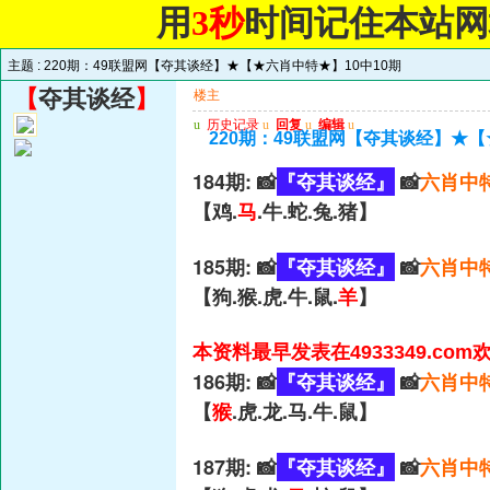
用
3秒
时间记住本站
主题 :
220期：49联盟网【夺其谈经】★【★六肖中特★】10中10期
【
夺其谈经
】
楼主
u
历史记录
u
回复
u
编辑
u
220期：49联盟网【夺其谈经】★【
184期: 📸
『夺其谈经』
📸
六肖中
【鸡.
马
.牛.蛇.兔.猪】
185期: 📸
『夺其谈经』
📸
六肖中
【狗.猴.虎.牛.鼠.
羊
】
本资料最早发表在4933349.co
186期: 📸
『夺其谈经』
📸
六肖中
【
猴
.虎.龙.马.牛.鼠】
187期: 📸
『夺其谈经』
📸
六肖中