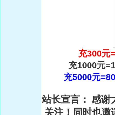
充300元
充1000元=
充5000元=8
站长宣言：
感谢
关注！同时也邀