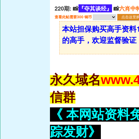
220期: 📸
『夺其谈经』
📸
六肖中
查看此帖需要300 铜币
本站担保购买高手资料1
的高手，欢迎监督验证
永久域名
www.4
信群
《 本网站资料
踪发财》