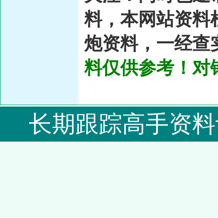
料，本网站资料
炮资料，一经查
料仅供参考！对
长期跟踪高手资料记住