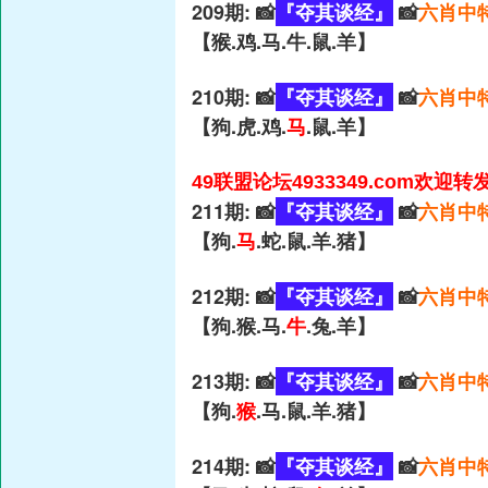
209期: 📸
『夺其谈经』
📸
六肖中
【猴.鸡.马.牛.鼠.羊】
210期: 📸
『夺其谈经』
📸
六肖中
【狗.虎.鸡.
马
.鼠.羊】
49联盟论坛4933349.com欢迎转
211期: 📸
『夺其谈经』
📸
六肖中
【狗.
马
.蛇.鼠.羊.猪】
212期: 📸
『夺其谈经』
📸
六肖中
【狗.猴.马.
牛
.兔.羊】
213期: 📸
『夺其谈经』
📸
六肖中
【狗.
猴
.马.鼠.羊.猪】
214期: 📸
『夺其谈经』
📸
六肖中